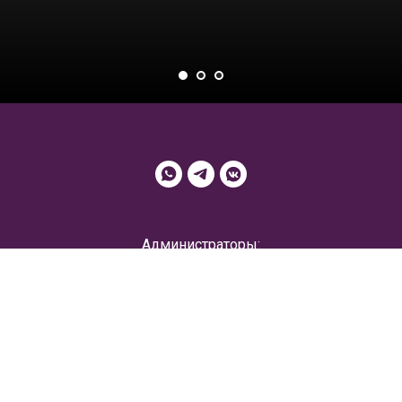
Администраторы:
+7 (995) 057-76-77
, администратор
+7-924-587-80-60
административный директор
+7-963-831-25-26
(руководитель)
E-mail:
magicland_artstudio@list.ru
альневосточная 10а, бизнес-центр "Восток", г. Петропавлов